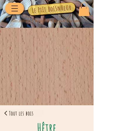
Le PtIt BoISnHeUr
FaBriCaTioN d'ObJeTs dU QuOtiDiEn eN bOiS scUlpTé eT/Ou tOuRné
Tout les bois
Hêtre