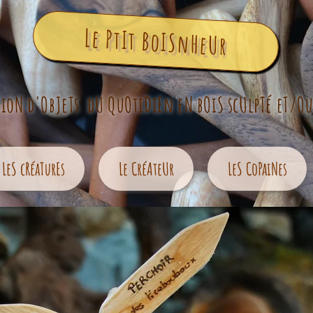
Le PtIt BoISnHeUr
TioN d'ObJeTs dU QuOtiDiEn eN bOiS scUlpTé eT/O
LeS cRéaTurEs
Le CréAteUr
LeS CoPaiNes