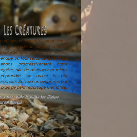
Les Créatures
ous avons enquêté, pour vous,
ans le monde du ptit boisnheur. Il
emblerait que ce soit un univers
éerique, où tout serait de bois. Nous
enons progressivement notre
nquête, afin de découvrir et mieux
omprendre. ce qu'est le ptit
oisnheur. Suivez nos aventures par
e biais de petit reportage thématisé.
ous avez juste à suivre les flèches
ut est indiqué