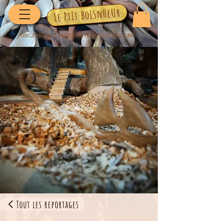
Le PtIt BoISnHeUr
FaBriCaTioN d'ObJeTs dU QuOtiDiEn eN bOiS scUlpTé eT/Ou tOuRné
Tout les reportages