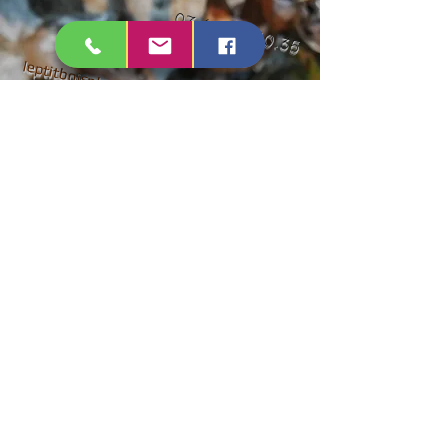
07.69.56.10.35
Mail :
leptitboisnheur@gmail.com
Mentions légales et politique de confidentialité
Conditions générales d'utillisation du site
Conditions générales de vente
© 2022 par Le Ptit Boisnheur
Do Not Sell My Personal Information