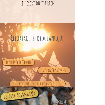
Le désert où y'a rien
Reportage photographique
RePorTAGe PréCéDeNt
RePoRtaGe SuIvAnt
Revenir en haut de la page
Le PtIt BoISnHeUr
Téléphone :